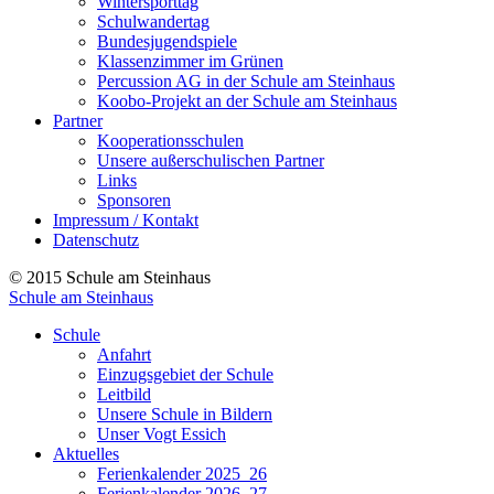
Wintersporttag
Schulwandertag
Bundesjugendspiele
Klassenzimmer im Grünen
Percussion AG in der Schule am Steinhaus
Koobo-Projekt an der Schule am Steinhaus
Partner
Kooperationsschulen
Unsere außerschulischen Partner
Links
Sponsoren
Impressum / Kontakt
Datenschutz
© 2015 Schule am Steinhaus
Schule am Steinhaus
Schule
Anfahrt
Einzugsgebiet der Schule
Leitbild
Unsere Schule in Bildern
Unser Vogt Essich
Aktuelles
Ferienkalender 2025_26
Ferienkalender 2026_27