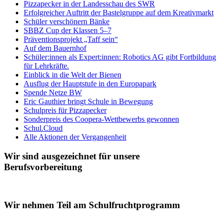
Pizzapecker in der Landesschau des SWR
Erfolgreicher Auftritt der Bastelgruppe auf dem Kreativmarkt
Schüler verschönern Bänke
SBBZ Cup der Klassen 5–7
Präventionsprojekt „Taff sein“
Auf dem Bauernhof
Schüler:innen als Expert:innen: Robotics AG gibt Fortbildung
für Lehrkräfte.
Einblick in die Welt der Bienen
Ausflug der Hauptstufe in den Europapark
Spende Netze BW
Eric Gauthier bringt Schule in Bewegung
Schulpreis für Pizzapecker
Sonderpreis des Coopera-Wettbewerbs gewonnen
Schul.Cloud
Alle Aktionen der Vergangenheit
Wir sind ausgezeichnet für unsere
Berufsvorbereitung
Wir nehmen Teil am Schulfruchtprogramm