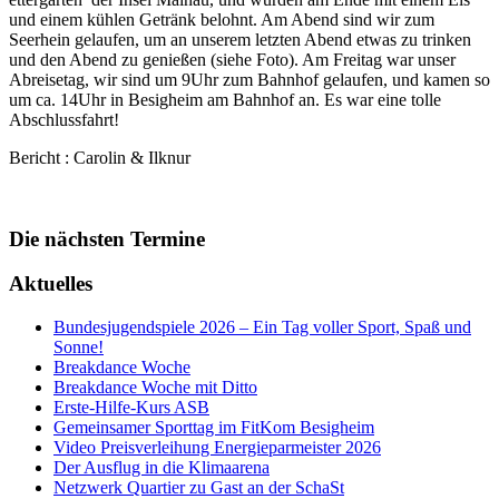
und einem kühlen Getränk belohnt. Am Abend sind wir zum
Seerhein gelaufen, um an unserem letzten Abend etwas zu trinken
und den Abend zu genießen (siehe Foto). Am Freitag war unser
Abreisetag, wir sind um 9Uhr zum Bahnhof gelaufen, und kamen so
um ca. 14Uhr in Besigheim am Bahnhof an. Es war eine tolle
Abschlussfahrt!
Bericht : Carolin & Ilknur
Die nächsten Termine
Aktuelles
Bundesjugendspiele 2026 – Ein Tag voller Sport, Spaß und
Sonne!
Breakdance Woche
Breakdance Woche mit Ditto
Erste-Hilfe-Kurs ASB
Gemeinsamer Sporttag im FitKom Besigheim
Video Preisverleihung Energieparmeister 2026
Der Ausflug in die Klimaarena
Netzwerk Quartier zu Gast an der SchaSt