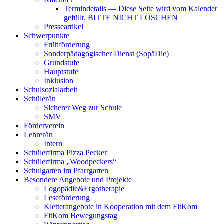
Termindetails — Diese Seite wird vom Kalender
gefüllt. BITTE NICHT LÖSCHEN
Presseartikel
Schwerpunkte
Frühförderung
Sonderpädagogischer Dienst (SopäDie)
Grundstufe
Hauptstufe
Inklusion
Schulsozialarbeit
Schüler/in
Sicherer Weg zur Schule
SMV
Förderverein
Lehrer/in
Intern
Schülerfirma Pizza Pecker
Schülerfirma „Woodpeckers“
Schulgarten im Pfarrgarten
Besondere Angebote und Projekte
Logopädie&Ergotherapie
Leseförderung
Kletterangebote in Kooperation mit dem FitKom
FitKom Bewegungstag