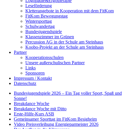
Logopädie&Ergotherapie
Leseförderung
Kletterangebote in Kooperation mit dem FitKom
FitKom Bewegungstag
Wintersporttag
Schulwandertag
Bundesjugendspiele
Klassenzimmer im Grünen
Percussion AG in der Schule am Steinhaus
Koobo-Projekt an der Schule am Steinhaus
Partner
Kooperationsschulen
Unsere außerschulischen Partner
Links
Sponsoren
Impressum / Kontakt
Datenschutz
Bundesjugendspiele 2026 – Ein Tag voller Sport, Spaß und
Sonne!
Breakdance Woche
Breakdance Woche mit Ditto
Erste-Hilfe-Kurs ASB
Gemeinsamer Sporttag im FitKom Besigheim
Video Preisverleihung Energieparmeister 2026