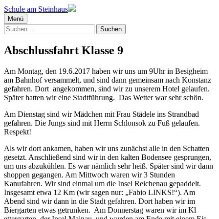
Schule am Steinhaus
Menü
Suchen
nach:
Abschlussfahrt Klasse 9
Am Montag, den 19.6.2017 haben wir uns um 9Uhr in Besigheim
am Bahnhof versammelt, und sind dann gemeinsam nach Konstanz
gefahren. Dort angekommen, sind wir zu unserem Hotel gelaufen.
Später hatten wir eine Stadtführung. Das Wetter war sehr schön.
Am Dienstag sind wir Mädchen mit Frau Städele ins Strandbad
gefahren. Die Jungs sind mit Herrn Schlonsok zu Fuß gelaufen.
Respekt!
Als wir dort ankamen, haben wir uns zunächst alle in den Schatten
gesetzt. Anschließend sind wir in den kalten Bodensee gesprungen,
um uns abzukühlen. Es war nämlich sehr heiß. Später sind wir dann
shoppen gegangen. Am Mittwoch waren wir 3 Stunden
Kanufahren. Wir sind einmal um die Insel Reichenau gepaddelt.
Insgesamt etwa 12 Km (wir sagen nur: „Fabio LINKS!“). Am
Abend sind wir dann in die Stadt gefahren. Dort haben wir im
Biergarten etwas getrunken. Am Donnerstag waren wir im Kl
ettergarten der Insel Mainau, und wurden am Ende mit einem Eis