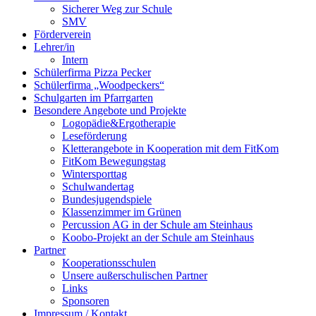
Sicherer Weg zur Schule
SMV
Förderverein
Lehrer/in
Intern
Schülerfirma Pizza Pecker
Schülerfirma „Woodpeckers“
Schulgarten im Pfarrgarten
Besondere Angebote und Projekte
Logopädie&Ergotherapie
Leseförderung
Kletterangebote in Kooperation mit dem FitKom
FitKom Bewegungstag
Wintersporttag
Schulwandertag
Bundesjugendspiele
Klassenzimmer im Grünen
Percussion AG in der Schule am Steinhaus
Koobo-Projekt an der Schule am Steinhaus
Partner
Kooperationsschulen
Unsere außerschulischen Partner
Links
Sponsoren
Impressum / Kontakt