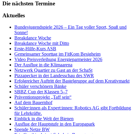
Die nächsten Termine
Aktuelles
Bundesjugendspiele 2026 – Ein Tag voller Sport, Spaß und
Sonne!
Breakdance Woche
Breakdance Woche mit Ditto
Erste-Hilfe-Kurs ASB
Gemeinsamer Sporttag im FitKom Besigheim
Video Preisverleihung Energieparmeister 2026
Der Ausflug in die Klimaarena
Netzwerk Quartier zu Gast an der SchaSt
Pizzapecker in der Landesschau des SWR
Erfolgreicher Auftritt der Bastelgruppe auf dem Kreativmarkt
Schüler verschönern Bänke
SBBZ Cup der Klassen 5–7
Präventionsprojekt „Taff sein“
Auf dem Bauernhof
Schüler:innen als Expert:innen: Robotics AG gibt Fortbildung
für Lehrkräfte.
Einblick in die Welt der Bienen
Ausflug der Hauptstufe in den Europapark
Spende Netze BW