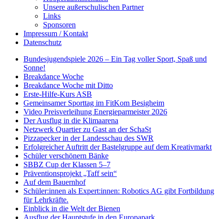
Unsere außerschulischen Partner
Links
Sponsoren
Impressum / Kontakt
Datenschutz
Bundesjugendspiele 2026 – Ein Tag voller Sport, Spaß und
Sonne!
Breakdance Woche
Breakdance Woche mit Ditto
Erste-Hilfe-Kurs ASB
Gemeinsamer Sporttag im FitKom Besigheim
Video Preisverleihung Energieparmeister 2026
Der Ausflug in die Klimaarena
Netzwerk Quartier zu Gast an der SchaSt
Pizzapecker in der Landesschau des SWR
Erfolgreicher Auftritt der Bastelgruppe auf dem Kreativmarkt
Schüler verschönern Bänke
SBBZ Cup der Klassen 5–7
Präventionsprojekt „Taff sein“
Auf dem Bauernhof
Schüler:innen als Expert:innen: Robotics AG gibt Fortbildung
für Lehrkräfte.
Einblick in die Welt der Bienen
Ausflug der Hauptstufe in den Europapark