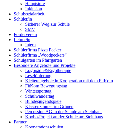
Hauptstufe
Inklusion
Schulsozialarbeit
Schüler/in
Sicherer Weg zur Schule
SMV
Förderverein
Lehrer/in
Intern
Schülerfirma Pizza Pecker
Schülerfirma „Woodpeckers“
Schulgarten im Pfarrgarten
Besondere Angebote und Projekte
Logopädie&Ergotherapie
Leseförderung
Kletterangebote in Kooperation mit dem FitKom
FitKom Bewegungstag
Wintersporttag
Schulwandertag
Bundesjugendspiele
Klassenzimmer im Grünen
Percussion AG in der Schule am Steinhaus
Koobo-Projekt an der Schule am Steinhaus
Partner
Kooperationsschulen