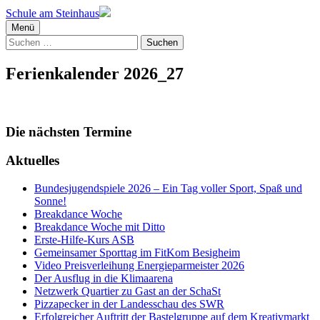
Schule am Steinhaus
Menü
Suchen
nach:
Ferienkalender 2026_27
Die nächsten Termine
Aktuelles
Bundesjugendspiele 2026 – Ein Tag voller Sport, Spaß und
Sonne!
Breakdance Woche
Breakdance Woche mit Ditto
Erste-Hilfe-Kurs ASB
Gemeinsamer Sporttag im FitKom Besigheim
Video Preisverleihung Energieparmeister 2026
Der Ausflug in die Klimaarena
Netzwerk Quartier zu Gast an der SchaSt
Pizzapecker in der Landesschau des SWR
Erfolgreicher Auftritt der Bastelgruppe auf dem Kreativmarkt