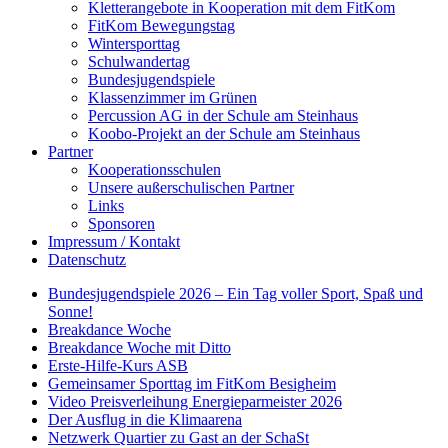
Kletterangebote in Kooperation mit dem FitKom
FitKom Bewegungstag
Wintersporttag
Schulwandertag
Bundesjugendspiele
Klassenzimmer im Grünen
Percussion AG in der Schule am Steinhaus
Koobo-Projekt an der Schule am Steinhaus
Partner
Kooperationsschulen
Unsere außerschulischen Partner
Links
Sponsoren
Impressum / Kontakt
Datenschutz
Bundesjugendspiele 2026 – Ein Tag voller Sport, Spaß und
Sonne!
Breakdance Woche
Breakdance Woche mit Ditto
Erste-Hilfe-Kurs ASB
Gemeinsamer Sporttag im FitKom Besigheim
Video Preisverleihung Energieparmeister 2026
Der Ausflug in die Klimaarena
Netzwerk Quartier zu Gast an der SchaSt