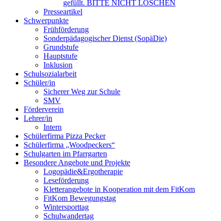
gefüllt. BITTE NICHT LÖSCHEN
Presseartikel
Schwerpunkte
Frühförderung
Sonderpädagogischer Dienst (SopäDie)
Grundstufe
Hauptstufe
Inklusion
Schulsozialarbeit
Schüler/in
Sicherer Weg zur Schule
SMV
Förderverein
Lehrer/in
Intern
Schülerfirma Pizza Pecker
Schülerfirma „Woodpeckers“
Schulgarten im Pfarrgarten
Besondere Angebote und Projekte
Logopädie&Ergotherapie
Leseförderung
Kletterangebote in Kooperation mit dem FitKom
FitKom Bewegungstag
Wintersporttag
Schulwandertag