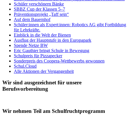
Schüler verschönern Bänke
SBBZ Cup der Klassen 5–7
Präventionsprojekt „Taff sein“
Auf dem Bauernhof
Schüler:innen als Expert:innen: Robotics AG gibt Fortbildung
für Lehrkräfte.
Einblick in die Welt der Bienen
Ausflug der Hauptstufe in den Europapark
Spende Netze BW
Eric Gauthier bringt Schule in Bewegung
Schulpreis für Pizzapecker
Sonderpreis des Coopera-Wettbewerbs gewonnen
Schul.Cloud
Alle Aktionen der Vergangenheit
Wir sind ausgezeichnet für unsere
Berufsvorbereitung
Wir nehmen Teil am Schulfruchtprogramm