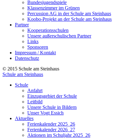
Bundesjugendspiele
Klassenzimmer im Grünen
Percussion AG in der Schule am Steinhaus
Koobo-Projekt an der Schule am Steinhaus
Partner
Kooperationsschulen
Unsere außerschulischen Partner
Links
Sponsoren
Impressum / Kontakt
Datenschutz
© 2015 Schule am Steinhaus
Schule am Steinhaus
Schule
Anfahrt
Einzugsgebiet der Schule
Leitbild
Unsere Schule in Bildern
Unser Vogt Essich
Aktuelles
Ferienkalender 2025_26
Ferienkalender 2026_27
Aktionen im Schuljahr 2025_26