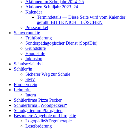
Aktionen im Schuljahr 2024_25
Aktionen Schuljahr 2023_24
Kalender
Termindetails — Diese Seite wird vom Kalender
gefüllt. BITTE NICHT LÖSCHEN
Presseartikel
Schwerpunkte
Frühförderung
Sonderpädagogischer Dienst (SopäDie)
Grundstufe
Hauptstufe
Inklusion
Schulsozialarbeit
Schüler/in
Sicherer Weg zur Schule
SMV
Förderverein
Lehrer/in
Intern
Schülerfirma Pizza Pecker
Schülerfirma „Woodpeckers“
Schulgarten im Pfarrgarten
Besondere Angebote und Projekte
Logopädie&Ergotherapie
Leseförderung