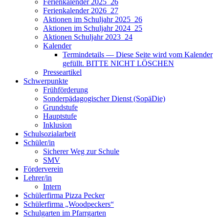
Ferienkalender 2025_26
Ferienkalender 2026_27
Aktionen im Schuljahr 2025_26
Aktionen im Schuljahr 2024_25
Aktionen Schuljahr 2023_24
Kalender
Termindetails — Diese Seite wird vom Kalender
gefüllt. BITTE NICHT LÖSCHEN
Presseartikel
Schwerpunkte
Frühförderung
Sonderpädagogischer Dienst (SopäDie)
Grundstufe
Hauptstufe
Inklusion
Schulsozialarbeit
Schüler/in
Sicherer Weg zur Schule
SMV
Förderverein
Lehrer/in
Intern
Schülerfirma Pizza Pecker
Schülerfirma „Woodpeckers“
Schulgarten im Pfarrgarten