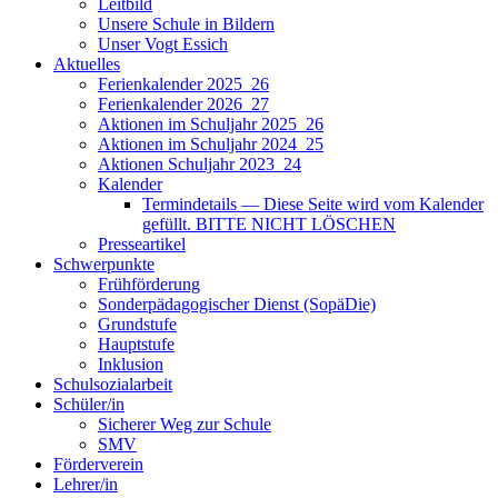
Leitbild
Unsere Schule in Bildern
Unser Vogt Essich
Aktuelles
Ferienkalender 2025_26
Ferienkalender 2026_27
Aktionen im Schuljahr 2025_26
Aktionen im Schuljahr 2024_25
Aktionen Schuljahr 2023_24
Kalender
Termindetails — Diese Seite wird vom Kalender
gefüllt. BITTE NICHT LÖSCHEN
Presseartikel
Schwerpunkte
Frühförderung
Sonderpädagogischer Dienst (SopäDie)
Grundstufe
Hauptstufe
Inklusion
Schulsozialarbeit
Schüler/in
Sicherer Weg zur Schule
SMV
Förderverein
Lehrer/in