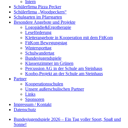
Intern
Schülerfirma Pizza Pecker
Schülerfirma „Woodpeckers“
Schulgarten im Pfarrgarten
Besondere Angebote und Projekte
Logopädie&Ergotherapie
Leseförderung
Kletterangebote in Kooperation mit dem FitKom
FitKom Bewegungstag
Wintersporttag
Schulwandertag
Bundesjugendspiele
Klassenzimmer im Grünen
Percussion AG in der Schule am Steinhaus
Koobo-Projekt an der Schule am Steinhaus
Partner
Kooperationsschulen
Unsere außerschulischen Partner
Links
Sponsoren
Impressum / Kontakt
Datenschutz
Bundesjugendspiele 2026 – Ein Tag voller Sport, Spaß und
Sonne!