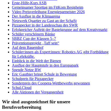
Erste-Hilfe-Kurs ASB
Gemeinsamer Sporttag im FitKom Besigheim
Video Preisverleihung Energieparmeister 2026
Der Ausflug in die Klimaarena
Netzwerk Quartier zu Gast an der SchaSt
Pizzapecker in der Landesschau des SWR
Erfolgreicher Auftritt der Bastelgruppe auf dem Kreativmarkt
Schüler verschönern Bänke
SBBZ Cup der Klassen 5–7
Präventionsprojekt „Taff sein“
Auf dem Bauernhof
Schüler:innen als Expert:innen: Robotics AG gibt Fortbildung
für Lehrkräfte.
Einblick in die Welt der Bienen
Ausflug der Hauptstufe in den Europapark
Spende Netze BW
Eric Gauthier bringt Schule in Bewegung
Schulpreis für Pizzapecker
Sonderpreis des Coopera-Wettbewerbs gewonnen
Schul.Cloud
Alle Aktionen der Vergangenheit
Wir sind ausgezeichnet für unsere
Berufsvorbereitung