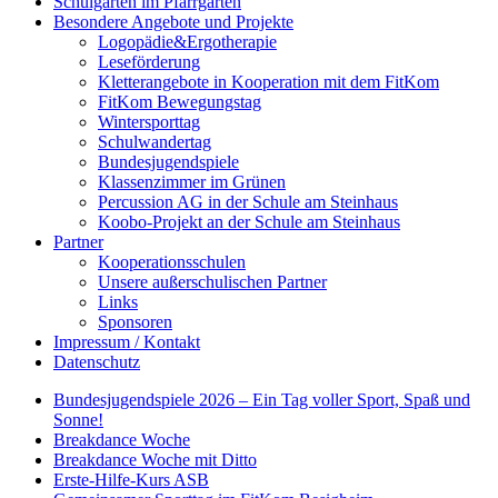
Schulgarten im Pfarrgarten
Besondere Angebote und Projekte
Logopädie&Ergotherapie
Leseförderung
Kletterangebote in Kooperation mit dem FitKom
FitKom Bewegungstag
Wintersporttag
Schulwandertag
Bundesjugendspiele
Klassenzimmer im Grünen
Percussion AG in der Schule am Steinhaus
Koobo-Projekt an der Schule am Steinhaus
Partner
Kooperationsschulen
Unsere außerschulischen Partner
Links
Sponsoren
Impressum / Kontakt
Datenschutz
Bundesjugendspiele 2026 – Ein Tag voller Sport, Spaß und
Sonne!
Breakdance Woche
Breakdance Woche mit Ditto
Erste-Hilfe-Kurs ASB