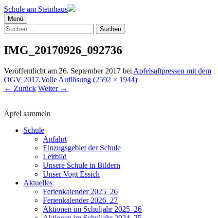
Schule am Steinhaus
Menü
Suchen
nach:
IMG_20170926_092736
Veröffentlicht am
26. September 2017
bei
Apfelsaftpressen mit dem
OGV 2017
.
Volle Auflösung (2592 × 1944)
←
Zurück
Weiter
→
Äpfel sammeln
Schule
Anfahrt
Einzugsgebiet der Schule
Leitbild
Unsere Schule in Bildern
Unser Vogt Essich
Aktuelles
Ferienkalender 2025_26
Ferienkalender 2026_27
Aktionen im Schuljahr 2025_26
Aktionen im Schuljahr 2024_25