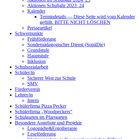
Aktionen Schuljahr 2023_24
Kalender
Termindetails — Diese Seite wird vom Kalender
gefüllt. BITTE NICHT LÖSCHEN
Presseartikel
Schwerpunkte
Frühförderung
Sonderpädagogischer Dienst (SopäDie)
Grundstufe
Hauptstufe
Inklusion
Schulsozialarbeit
Schüler/in
Sicherer Weg zur Schule
SMV
Förderverein
Lehrer/in
Intern
Schülerfirma Pizza Pecker
Schülerfirma „Woodpeckers“
Schulgarten im Pfarrgarten
Besondere Angebote und Projekte
Logopädie&Ergotherapie
Leseförderung