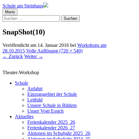
Schule am Steinhaus
Menü
Suchen
nach:
SnapShot(10)
Veröffentlicht am
14. Januar 2016
bei
Workshops am
28.10.2015
.
Volle Auflösung (720 × 540)
←
Zurück
Weiter
→
Theater-Workshop
Schule
Anfahrt
Einzugsgebiet der Schule
Leitbild
Unsere Schule in Bildern
Unser Vogt Essich
Aktuelles
Ferienkalender 2025_26
Ferienkalender 2026_27
Aktionen im Schuljahr 2025_26
Aktionen im Schuljahr 2024_25