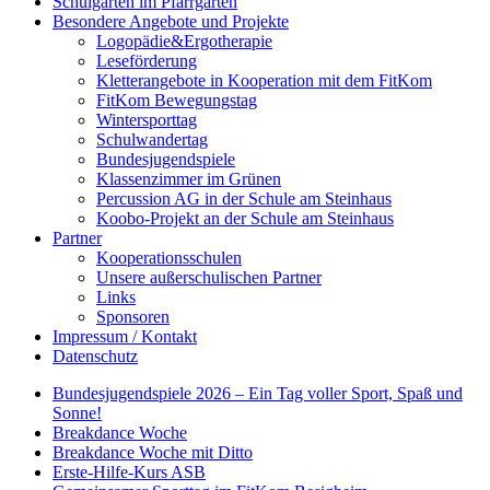
Schulgarten im Pfarrgarten
Besondere Angebote und Projekte
Logopädie&Ergotherapie
Leseförderung
Kletterangebote in Kooperation mit dem FitKom
FitKom Bewegungstag
Wintersporttag
Schulwandertag
Bundesjugendspiele
Klassenzimmer im Grünen
Percussion AG in der Schule am Steinhaus
Koobo-Projekt an der Schule am Steinhaus
Partner
Kooperationsschulen
Unsere außerschulischen Partner
Links
Sponsoren
Impressum / Kontakt
Datenschutz
Bundesjugendspiele 2026 – Ein Tag voller Sport, Spaß und
Sonne!
Breakdance Woche
Breakdance Woche mit Ditto
Erste-Hilfe-Kurs ASB