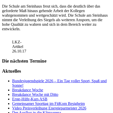
Die Schule am Steinhaus freut sich, dass die deutlich über das
geforderte Maß hinaus gehende Arbeit der Kollegen
wahrgenommen und wertgeschätzt wird. Die Schule am Steinhaus
nimmt die Verleihung des Siegels als weiteren Ansporn, um die
hohe Qualität zu wahren und sich in dem Bereich weiter zu
entwickeln.
LKZ-
Artikel
26.10.17
Die nächsten Termine
Aktuelles
Bundesjugendspiele 2026 – Ein Tag voller Sport, Spaß und
Sonne!
Breakdance Woche
Breakdance Woche mit Ditto
Erste-Hilfe-Kurs ASB
Gemeinsamer Sporttag im FitKom Besigheim
Video Preisverleihung Energieparmeister 2026
Der Ausflug in die Klimaarena