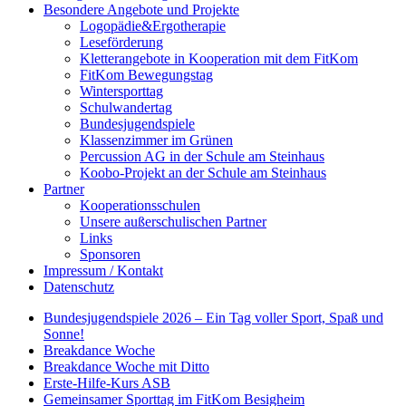
Besondere Angebote und Projekte
Logopädie&Ergotherapie
Leseförderung
Kletterangebote in Kooperation mit dem FitKom
FitKom Bewegungstag
Wintersporttag
Schulwandertag
Bundesjugendspiele
Klassenzimmer im Grünen
Percussion AG in der Schule am Steinhaus
Koobo-Projekt an der Schule am Steinhaus
Partner
Kooperationsschulen
Unsere außerschulischen Partner
Links
Sponsoren
Impressum / Kontakt
Datenschutz
Bundesjugendspiele 2026 – Ein Tag voller Sport, Spaß und
Sonne!
Breakdance Woche
Breakdance Woche mit Ditto
Erste-Hilfe-Kurs ASB
Gemeinsamer Sporttag im FitKom Besigheim