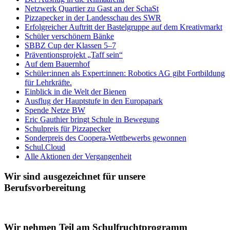
Netzwerk Quartier zu Gast an der SchaSt
Pizzapecker in der Landesschau des SWR
Erfolgreicher Auftritt der Bastelgruppe auf dem Kreativmarkt
Schüler verschönern Bänke
SBBZ Cup der Klassen 5–7
Präventionsprojekt „Taff sein“
Auf dem Bauernhof
Schüler:innen als Expert:innen: Robotics AG gibt Fortbildung
für Lehrkräfte.
Einblick in die Welt der Bienen
Ausflug der Hauptstufe in den Europapark
Spende Netze BW
Eric Gauthier bringt Schule in Bewegung
Schulpreis für Pizzapecker
Sonderpreis des Coopera-Wettbewerbs gewonnen
Schul.Cloud
Alle Aktionen der Vergangenheit
Wir sind ausgezeichnet für unsere
Berufsvorbereitung
Wir nehmen Teil am Schulfruchtprogramm