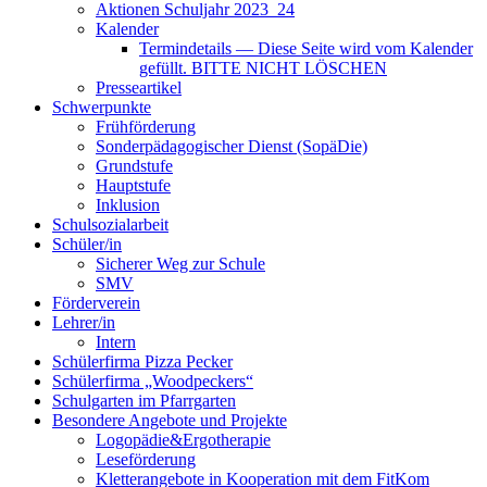
Aktionen Schuljahr 2023_24
Kalender
Termindetails — Diese Seite wird vom Kalender
gefüllt. BITTE NICHT LÖSCHEN
Presseartikel
Schwerpunkte
Frühförderung
Sonderpädagogischer Dienst (SopäDie)
Grundstufe
Hauptstufe
Inklusion
Schulsozialarbeit
Schüler/in
Sicherer Weg zur Schule
SMV
Förderverein
Lehrer/in
Intern
Schülerfirma Pizza Pecker
Schülerfirma „Woodpeckers“
Schulgarten im Pfarrgarten
Besondere Angebote und Projekte
Logopädie&Ergotherapie
Leseförderung
Kletterangebote in Kooperation mit dem FitKom