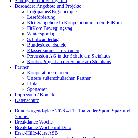
Schulgarten im Pfarrgarten
Besondere Angebote und Projekte
Logopädie&Ergotherapie
Leseförderung
Kletterangebote in Kooperation mit dem FitKom
FitKom Bewegungstag
Wintersporttag
Schulwandertag
Bundesjugendspiele
Klassenzimmer im Grünen
Percussion AG in der Schule am Steinhaus
Koobo-Projekt an der Schule am Steinhaus
Partner
Kooperationsschulen
Unsere außerschulischen Partner
Links
Sponsoren
Impressum / Kontakt
Datenschutz
Bundesjugendspiele 2026 – Ein Tag voller Sport, Spaß und
Sonne!
Breakdance Woche
Breakdance Woche mit Ditto
Erste-Hilfe-Kurs ASB