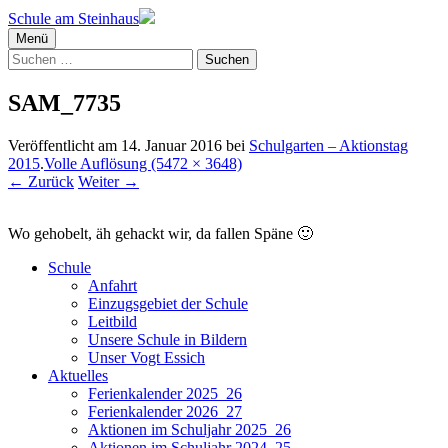
Schule am Steinhaus
Menü
Suchen
nach:
SAM_7735
Veröffentlicht am
14. Januar 2016
bei
Schulgarten – Aktionstag
2015
.
Volle Auflösung (5472 × 3648)
←
Zurück
Weiter
→
Wo gehobelt, äh gehackt wir, da fallen Späne 🙂
Schule
Anfahrt
Einzugsgebiet der Schule
Leitbild
Unsere Schule in Bildern
Unser Vogt Essich
Aktuelles
Ferienkalender 2025_26
Ferienkalender 2026_27
Aktionen im Schuljahr 2025_26
Aktionen im Schuljahr 2024_25