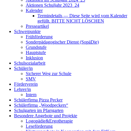
Aktionen Schuljahr 2023_24
Kalender
Termindetails — Diese Seite wird vom Kalender
gefüllt. BITTE NICHT LÖSCHEN
Presseartikel
Schwerpunkte
Frühförderung
Sonderpädagogischer Dienst (SopäDie)
Grundstufe
Hauptstufe
Inklusion
Schulsozialarbeit
Schüler/in
Sicherer Weg zur Schule
SMV
Förderverein
Lehrer/in
Intern
Schülerfirma Pizza Pecker
Schülerfirma „Woodpeckers“
Schulgarten im Pfarrgarten
Besondere Angebote und Projekte
Logopädie&Ergotherapie
Leseförderung