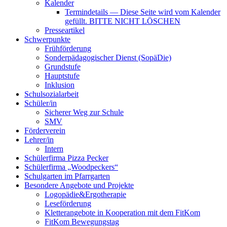
Kalender
Termindetails — Diese Seite wird vom Kalender
gefüllt. BITTE NICHT LÖSCHEN
Presseartikel
Schwerpunkte
Frühförderung
Sonderpädagogischer Dienst (SopäDie)
Grundstufe
Hauptstufe
Inklusion
Schulsozialarbeit
Schüler/in
Sicherer Weg zur Schule
SMV
Förderverein
Lehrer/in
Intern
Schülerfirma Pizza Pecker
Schülerfirma „Woodpeckers“
Schulgarten im Pfarrgarten
Besondere Angebote und Projekte
Logopädie&Ergotherapie
Leseförderung
Kletterangebote in Kooperation mit dem FitKom
FitKom Bewegungstag