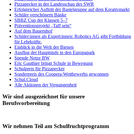
Pizzapecker in der Landesschau des SWR
Erfolgreicher Auftritt der Bastelgruppe auf dem Kreativmarkt
Schüler verschönern Bänke
SBBZ Cup der Klassen 5–7
Präventionsprojekt „Taff sein“
Auf dem Bauernhof
Schüler:innen als Expert:innen: Robotics AG gibt Fortbildung
für Lehrkräfte.
Einblick in die Welt der Bienen
Ausflug der Hauptstufe in den Europapark
Spende Netze BW
Eric Gauthier bringt Schule in Bewegung
Schulpreis für Pizzapecker
Sonderpreis des Coopera-Wettbewerbs gewonnen
Schul.Cloud
Alle Aktionen der Vergangenheit
Wir sind ausgezeichnet für unsere
Berufsvorbereitung
Wir nehmen Teil am Schulfruchtprogramm