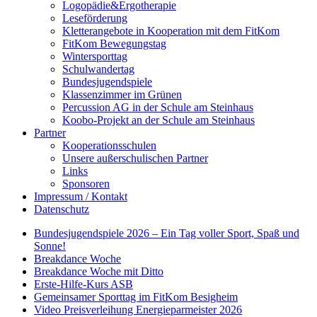
Logopädie&Ergotherapie
Leseförderung
Kletterangebote in Kooperation mit dem FitKom
FitKom Bewegungstag
Wintersporttag
Schulwandertag
Bundesjugendspiele
Klassenzimmer im Grünen
Percussion AG in der Schule am Steinhaus
Koobo-Projekt an der Schule am Steinhaus
Partner
Kooperationsschulen
Unsere außerschulischen Partner
Links
Sponsoren
Impressum / Kontakt
Datenschutz
Bundesjugendspiele 2026 – Ein Tag voller Sport, Spaß und
Sonne!
Breakdance Woche
Breakdance Woche mit Ditto
Erste-Hilfe-Kurs ASB
Gemeinsamer Sporttag im FitKom Besigheim
Video Preisverleihung Energieparmeister 2026