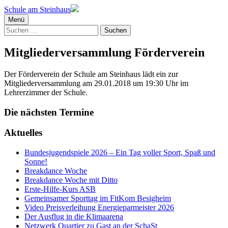
Schule am Steinhaus
Menü
Suchen
nach:
Mitgliederversammlung Förderverein
Der Förderverein der Schule am Steinhaus lädt ein zur
Mitgliederversammlung am 29.01.2018 um 19:30 Uhr im
Lehrerzimmer der Schule.
Die nächsten Termine
Aktuelles
Bundesjugendspiele 2026 – Ein Tag voller Sport, Spaß und
Sonne!
Breakdance Woche
Breakdance Woche mit Ditto
Erste-Hilfe-Kurs ASB
Gemeinsamer Sporttag im FitKom Besigheim
Video Preisverleihung Energieparmeister 2026
Der Ausflug in die Klimaarena
Netzwerk Quartier zu Gast an der SchaSt