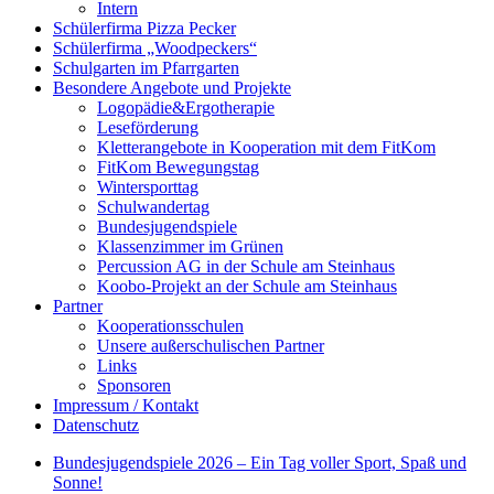
Intern
Schülerfirma Pizza Pecker
Schülerfirma „Woodpeckers“
Schulgarten im Pfarrgarten
Besondere Angebote und Projekte
Logopädie&Ergotherapie
Leseförderung
Kletterangebote in Kooperation mit dem FitKom
FitKom Bewegungstag
Wintersporttag
Schulwandertag
Bundesjugendspiele
Klassenzimmer im Grünen
Percussion AG in der Schule am Steinhaus
Koobo-Projekt an der Schule am Steinhaus
Partner
Kooperationsschulen
Unsere außerschulischen Partner
Links
Sponsoren
Impressum / Kontakt
Datenschutz
Bundesjugendspiele 2026 – Ein Tag voller Sport, Spaß und
Sonne!