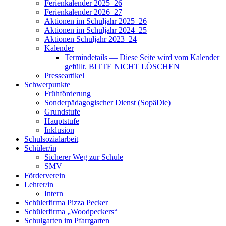
Ferienkalender 2025_26
Ferienkalender 2026_27
Aktionen im Schuljahr 2025_26
Aktionen im Schuljahr 2024_25
Aktionen Schuljahr 2023_24
Kalender
Termindetails — Diese Seite wird vom Kalender
gefüllt. BITTE NICHT LÖSCHEN
Presseartikel
Schwerpunkte
Frühförderung
Sonderpädagogischer Dienst (SopäDie)
Grundstufe
Hauptstufe
Inklusion
Schulsozialarbeit
Schüler/in
Sicherer Weg zur Schule
SMV
Förderverein
Lehrer/in
Intern
Schülerfirma Pizza Pecker
Schülerfirma „Woodpeckers“
Schulgarten im Pfarrgarten