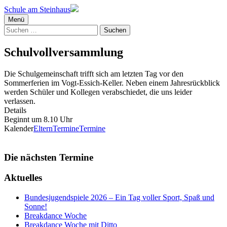
Schule am Steinhaus
Menü
Suchen
nach:
Schulvollversammlung
Die Schulgemeinschaft trifft sich am letzten Tag vor den
Sommerferien im Vogt-Essich-Keller. Neben einem Jahresrückblick
werden Schüler und Kollegen verabschiedet, die uns leider
verlassen.
Details
Beginnt um 8.10 Uhr
Kalender
ElternTermine
Termine
Die nächsten Termine
Aktuelles
Bundesjugendspiele 2026 – Ein Tag voller Sport, Spaß und
Sonne!
Breakdance Woche
Breakdance Woche mit Ditto