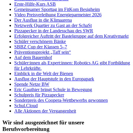
Erste-Hilfe-Kurs ASB
Gemeinsamer Sporttag im FitKom Besigheim
Video Preisverleihung Energieparmeister 2026
Der Ausflug in die Klimaarena
Netzwerk Quartier zu Gast an der SchaSt
Pizzapecker in der Landesschau des SWR
Erfolgreicher Auftritt der Bastelgruppe auf dem Kreativmarkt
Schüler verschönern Bänke
SBBZ Cup der Klassen 5–7
Präventionsprojekt „Taff sein“
Auf dem Bauernhof
Schüler:innen als Expert:innen: Robotics AG gibt Fortbildung
für Lehrkräfte.
Einblick in die Welt der Bienen
Ausflug der Hauptstufe in den Europapark
Spende Netze BW
Eric Gauthier bringt Schule in Bewegung
Schulpreis für Pizzapecker
Sonderpreis des Coopera-Wettbewerbs gewonnen
Schul.Cloud
Alle Aktionen der Vergangenheit
Wir sind ausgezeichnet für unsere
Berufsvorbereitung