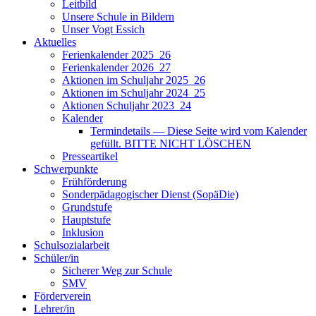
Leitbild
Unsere Schule in Bildern
Unser Vogt Essich
Aktuelles
Ferienkalender 2025_26
Ferienkalender 2026_27
Aktionen im Schuljahr 2025_26
Aktionen im Schuljahr 2024_25
Aktionen Schuljahr 2023_24
Kalender
Termindetails — Diese Seite wird vom Kalender
gefüllt. BITTE NICHT LÖSCHEN
Presseartikel
Schwerpunkte
Frühförderung
Sonderpädagogischer Dienst (SopäDie)
Grundstufe
Hauptstufe
Inklusion
Schulsozialarbeit
Schüler/in
Sicherer Weg zur Schule
SMV
Förderverein
Lehrer/in