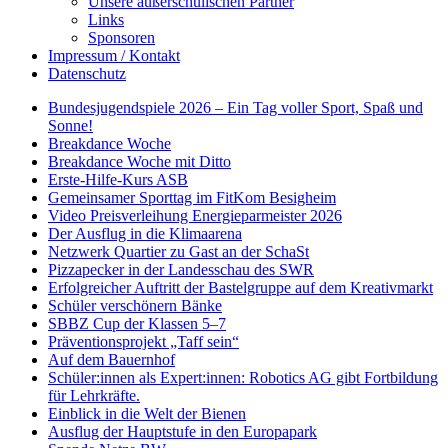
Unsere außerschulischen Partner
Links
Sponsoren
Impressum / Kontakt
Datenschutz
Bundesjugendspiele 2026 – Ein Tag voller Sport, Spaß und
Sonne!
Breakdance Woche
Breakdance Woche mit Ditto
Erste-Hilfe-Kurs ASB
Gemeinsamer Sporttag im FitKom Besigheim
Video Preisverleihung Energieparmeister 2026
Der Ausflug in die Klimaarena
Netzwerk Quartier zu Gast an der SchaSt
Pizzapecker in der Landesschau des SWR
Erfolgreicher Auftritt der Bastelgruppe auf dem Kreativmarkt
Schüler verschönern Bänke
SBBZ Cup der Klassen 5–7
Präventionsprojekt „Taff sein“
Auf dem Bauernhof
Schüler:innen als Expert:innen: Robotics AG gibt Fortbildung
für Lehrkräfte.
Einblick in die Welt der Bienen
Ausflug der Hauptstufe in den Europapark