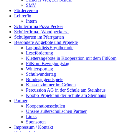
SMV
Förderverein
Lehrer/in
Intern
Schülerfirma Pizza Pecker
Schülerfirma „Woodpeckers“
Schulgarten im Pfarrgarten
Besondere Angebote und Projekte
Logopädie&Ergotherapie
Leseförderung
Kletterangebote in Kooperation mit dem FitKom
FitKom Bewegungstag
Wintersporttag
Schulwandertag
Bundesjugendspiele
Klassenzimmer im Grünen
Percussion AG in der Schule am Steinhaus
Koobo-Projekt an der Schule am Steinhaus
Partner
Kooperationsschulen
Unsere außerschulischen Partner
Links
Sponsoren
Impressum / Kontakt