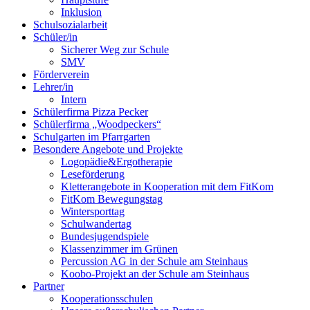
Inklusion
Schulsozialarbeit
Schüler/in
Sicherer Weg zur Schule
SMV
Förderverein
Lehrer/in
Intern
Schülerfirma Pizza Pecker
Schülerfirma „Woodpeckers“
Schulgarten im Pfarrgarten
Besondere Angebote und Projekte
Logopädie&Ergotherapie
Leseförderung
Kletterangebote in Kooperation mit dem FitKom
FitKom Bewegungstag
Wintersporttag
Schulwandertag
Bundesjugendspiele
Klassenzimmer im Grünen
Percussion AG in der Schule am Steinhaus
Koobo-Projekt an der Schule am Steinhaus
Partner
Kooperationsschulen