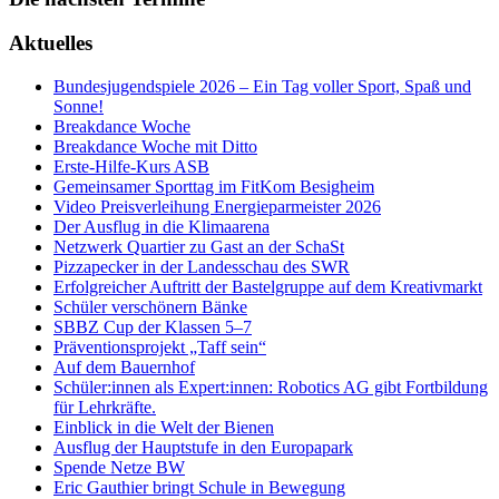
Aktuelles
Bundesjugendspiele 2026 – Ein Tag voller Sport, Spaß und
Sonne!
Breakdance Woche
Breakdance Woche mit Ditto
Erste-Hilfe-Kurs ASB
Gemeinsamer Sporttag im FitKom Besigheim
Video Preisverleihung Energieparmeister 2026
Der Ausflug in die Klimaarena
Netzwerk Quartier zu Gast an der SchaSt
Pizzapecker in der Landesschau des SWR
Erfolgreicher Auftritt der Bastelgruppe auf dem Kreativmarkt
Schüler verschönern Bänke
SBBZ Cup der Klassen 5–7
Präventionsprojekt „Taff sein“
Auf dem Bauernhof
Schüler:innen als Expert:innen: Robotics AG gibt Fortbildung
für Lehrkräfte.
Einblick in die Welt der Bienen
Ausflug der Hauptstufe in den Europapark
Spende Netze BW
Eric Gauthier bringt Schule in Bewegung