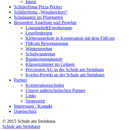
Intern
Schülerfirma Pizza Pecker
Schülerfirma „Woodpeckers“
Schulgarten im Pfarrgarten
Besondere Angebote und Projekte
Logopädie&Ergotherapie
Leseförderung
Kletterangebote in Kooperation mit dem FitKom
FitKom Bewegungstag
Wintersporttag
Schulwandertag
Bundesjugendspiele
Klassenzimmer im Grünen
Percussion AG in der Schule am Steinhaus
Koobo-Projekt an der Schule am Steinhaus
Partner
Kooperationsschulen
Unsere außerschulischen Partner
Links
Sponsoren
Impressum / Kontakt
Datenschutz
© 2015 Schule am Steinhaus
Schule am Steinhaus