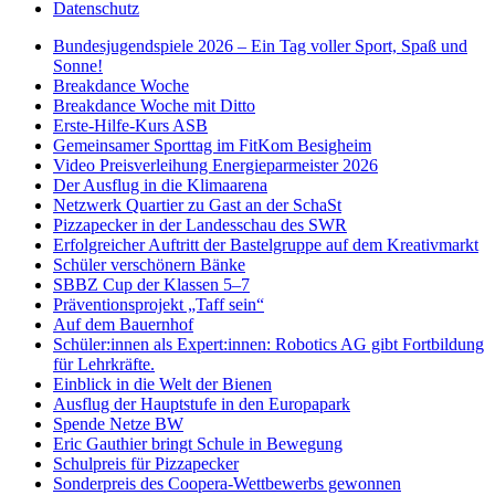
Datenschutz
Bundesjugendspiele 2026 – Ein Tag voller Sport, Spaß und
Sonne!
Breakdance Woche
Breakdance Woche mit Ditto
Erste-Hilfe-Kurs ASB
Gemeinsamer Sporttag im FitKom Besigheim
Video Preisverleihung Energieparmeister 2026
Der Ausflug in die Klimaarena
Netzwerk Quartier zu Gast an der SchaSt
Pizzapecker in der Landesschau des SWR
Erfolgreicher Auftritt der Bastelgruppe auf dem Kreativmarkt
Schüler verschönern Bänke
SBBZ Cup der Klassen 5–7
Präventionsprojekt „Taff sein“
Auf dem Bauernhof
Schüler:innen als Expert:innen: Robotics AG gibt Fortbildung
für Lehrkräfte.
Einblick in die Welt der Bienen
Ausflug der Hauptstufe in den Europapark
Spende Netze BW
Eric Gauthier bringt Schule in Bewegung
Schulpreis für Pizzapecker
Sonderpreis des Coopera-Wettbewerbs gewonnen