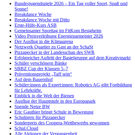
Bundesjugendspiele 2026 – Ein Tag voller Sport, Spaß und
Sonne!
Breakdance Woche
Breakdance Woche mit Ditto
Erste-Hilfe-Kurs ASB
Gemeinsamer Sporttag im FitKom Besigheim
Video Preisverleihung Energieparmeister 2026
Der Ausflug in die Klimaarena
Netzwerk Quartier zu Gast an der SchaSt
Pizzapecker in der Landesschau des SWR
Erfolgreicher Auftritt der Bastelgruppe auf dem Kreativmarkt
Schüler verschönern Bänke
SBBZ Cup der Klassen 5–7
Präventionsprojekt „Taff sein“
Auf dem Bauernhof
Schüler:innen als Expert:innen: Robotics AG gibt Fortbildung
für Lehrkräfte.
Einblick in die Welt der Bienen
Ausflug der Hauptstufe in den Europapark
Spende Netze BW
Eric Gauthier bringt Schule in Bewegung
Schulpreis für Pizzapecker
Sonderpreis des Coopera-Wettbewerbs gewonnen
Schul.Cloud
Alle Aktionen der Vergangenheit