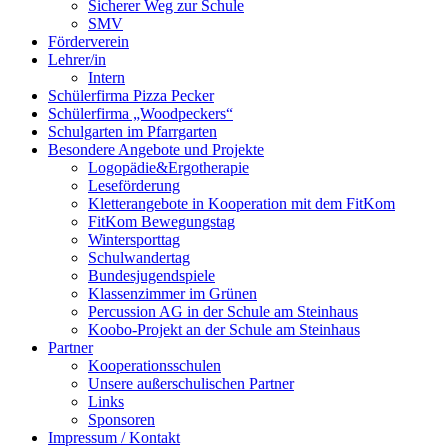
Sicherer Weg zur Schule
SMV
Förderverein
Lehrer/in
Intern
Schülerfirma Pizza Pecker
Schülerfirma „Woodpeckers“
Schulgarten im Pfarrgarten
Besondere Angebote und Projekte
Logopädie&Ergotherapie
Leseförderung
Kletterangebote in Kooperation mit dem FitKom
FitKom Bewegungstag
Wintersporttag
Schulwandertag
Bundesjugendspiele
Klassenzimmer im Grünen
Percussion AG in der Schule am Steinhaus
Koobo-Projekt an der Schule am Steinhaus
Partner
Kooperationsschulen
Unsere außerschulischen Partner
Links
Sponsoren
Impressum / Kontakt