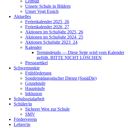
Leitbild
Unsere Schule in Bildern
Unser Vogt Essich
Aktuelles
Ferienkalender 2025_26
Ferienkalender 2026_27
Aktionen im Schuljahr 2025_26
Aktionen im Schuljahr 2024_25
Aktionen Schuljahr 2023_24
Kalender
Termindetails — Diese Seite wird vom Kalender
gefüllt. BITTE NICHT LÖSCHEN
Presseartikel
Schwerpunkte
Frühförderung
Sonderpädagogischer Dienst (SopäDie)
Grundstufe
Hauptstufe
Inklusion
Schulsozialarbeit
Schüler/in
Sicherer Weg zur Schule
SMV
Förderverein
Lehrer/in