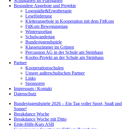
Schulgarten im Pfarrgarten
Besondere Angebote und Projekte
Logopädie&Ergotherapie
Leseförderung
Kletterangebote in Kooperation mit dem FitKom
FitKom Bewegungstag
Wintersporttag
Schulwandertag
Bundesjugendspiele
Klassenzimmer im Grünen
Percussion AG in der Schule am Steinhaus
Koobo-Projekt an der Schule am Steinhaus
Partner
Kooperationsschulen
Unsere außerschulischen Partner
Links
Sponsoren
Impressum / Kontakt
Datenschutz
Bundesjugendspiele 2026 – Ein Tag voller Sport, Spaß und
Sonne!
Breakdance Woche
Breakdance Woche mit Ditto
Erste-Hilfe-Kurs ASB