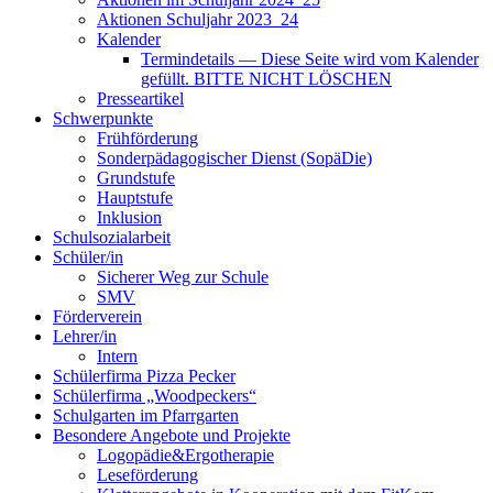
Aktionen Schuljahr 2023_24
Kalender
Termindetails — Diese Seite wird vom Kalender
gefüllt. BITTE NICHT LÖSCHEN
Presseartikel
Schwerpunkte
Frühförderung
Sonderpädagogischer Dienst (SopäDie)
Grundstufe
Hauptstufe
Inklusion
Schulsozialarbeit
Schüler/in
Sicherer Weg zur Schule
SMV
Förderverein
Lehrer/in
Intern
Schülerfirma Pizza Pecker
Schülerfirma „Woodpeckers“
Schulgarten im Pfarrgarten
Besondere Angebote und Projekte
Logopädie&Ergotherapie
Leseförderung